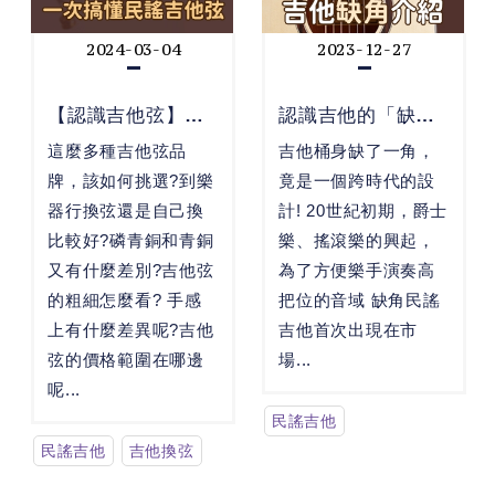
2024-03-04
2023-12-27
【認識吉他弦】一
認識吉他的「缺
次搞懂民謠吉...
角」
這麼多種吉他弦品
吉他桶身缺了一角，
牌，該如何挑選?到樂
竟是一個跨時代的設
器行換弦還是自己換
計! 20世紀初期，爵士
比較好?磷青銅和青銅
樂、搖滾樂的興起，
又有什麼差別?吉他弦
為了方便樂手演奏高
的粗細怎麼看? 手感
把位的音域 缺角民謠
上有什麼差異呢?吉他
吉他首次出現在市
弦的價格範圍在哪邊
場...
呢...
民謠吉他
民謠吉他
吉他換弦