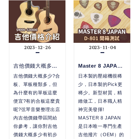
2023-12-26
2023-11-04
吉他價錢大概多少?
Master 8 JAPAN
多種吉他價格...
D-801 吉他 Pi...
吉他價錢大概多少?合
日本製的壓縮機很稀
板、單板種類多，但
少，日本製的Pick更
為什麼有的單板這麼
稀少。新型材質，精
便宜?有的合板這麼貴
緻做工，日本職人精
呢?弦琴音樂整理出店
神完美發揮!
內吉他價錢帶區間給
MASTER 8 JAPAN
你參考，讓你對吉他
是日本唯一專門生產
價錢大概多少有初步
吉他撥片（OEM）的