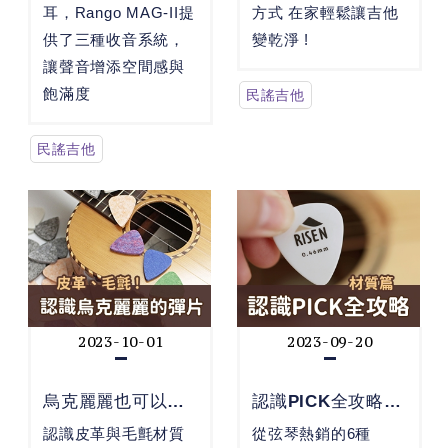
耳，Rango MAG-II提
方式 在家輕鬆讓吉他
供了三種收音系統，
變乾淨 !
讓聲音增添空間感與
飽滿度
民謠吉他
民謠吉他
2023-10-01
2023-09-20
烏克麗麗也可以用
認識PICK全攻略 -
Pick?
材質篇
認識皮革與毛氈材質
從弦琴熱銷的6種